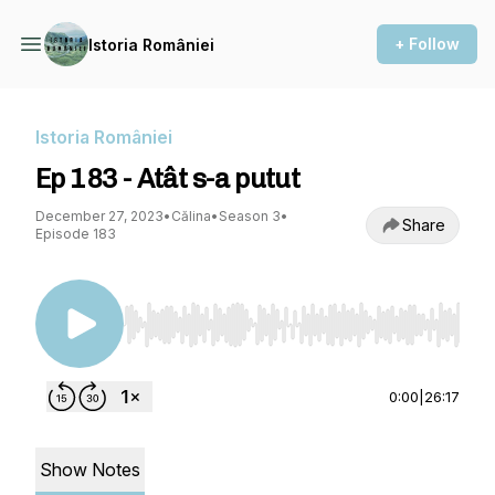
+ Follow
Istoria României
Istoria României
Ep 183 - Atât s-a putut
December 27, 2023
•
Călina
•
Season 3
•
Share
Episode 183
Use Left/Right to seek, Home/End to jump to st
0:00
|
26:17
Show Notes